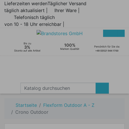
Lieferzeiten werden
Täglicher Versand
täglich aktualisiert |
Ihrer Ware |
Telefonisch täglich
von 10 - 18 Uhr erreichbar |
Bis zu
100%
3%
Persönlich für Sie da:
Marken Qualität
Skonto auf alle Artikel
+49 (0)521 944 1700
Startseite
Flexform Outdoor A - Z
Crono Outdoor