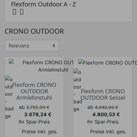
Flexform Outdoor A - Z


Preis
CRONO OUTDOOR
Preis von
Preis bis
€
€
Hersteller
Flexform CRONO
OUTDOOR
Flexform CRONO
Armlehnstuhl
OUTDOOR Sessel
Verkaufspreis
Verkaufspreis
ab
ab
3.792,00 €
4.949,00 €
3.678,24 €
4.800,53 €
Preis
Preis
Ihr Spar-Preis
Ihr Spar-Preis
Preise inkl. ges.
Preise inkl. ges.