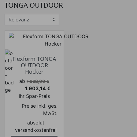
TONGA OUTDOOR
Preis von
Preis bis
€
€
Hersteller
Flexform TONGA
OUTDOOR
Hocker
Verkaufspreis
ab
1.962,00 €
1.903,14 €
Preis
Ihr Spar-Preis
Preise inkl. ges.
MwSt.
absolut
versandkostenfrei