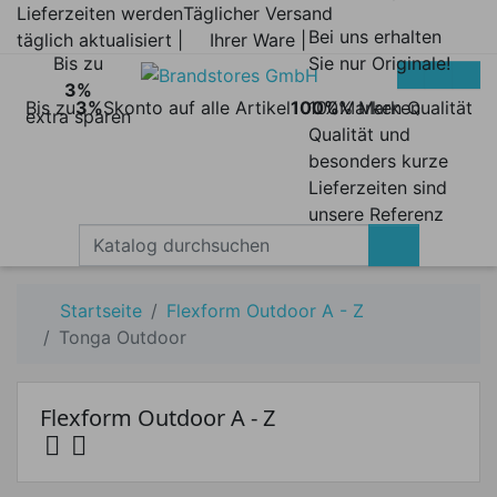
Lieferzeiten werden
Täglicher Versand
Bei uns erhalten
täglich aktualisiert |
Ihrer Ware |
Bis zu
Sie nur Originale!
3%
Bis zu
3%
Skonto auf alle Artikel
100%
100% Marken
Marken Qualität
extra sparen
Qualität und
besonders kurze
Lieferzeiten sind
unsere Referenz
Startseite
Flexform Outdoor A - Z
Tonga Outdoor
Flexform Outdoor A - Z


Preis