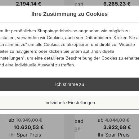
2.194,14 €
6.265,23 €
Preis
Preis
Ihr Spar-Preis
Ihr Spar-Preis
Ihre Zustimmung zu Cookies
Preise inkl. ges. MwSt.
Preise inkl. ges. M
absolut
absolut
m Ihr persönliches Shoppingerlebnis so angenehm wie möglich zu
estalten, verwenden wir Cookies, auch von Drittanbietern. Klicken Sie a
versandkostenfrei
versandkostenfrei
Ich stimme zu“ um alle Cookies zu akzeptieren und direkt zur Website
ALLE VARIANTEN
ALLE VARIANTEN
eiter zu navigieren; oder klicken Sie unten auf „Individuelle
ZEIGEN
ZEIGEN
instellungen“, um eine detaillierte Beschreibung der Cookies zu erhalte
nd eine individuelle Auswahl zu treffen.
Ich stimme zu
lexform FLY OUTDOOR
Individuelle Einstellungen
Flexform FLY OUTDO
Esstisch Ø 130 cm
Stehtisch
Verkaufspreis
Verkaufspreis
ab
ab
10.949,00 €
4.044,00 €
10.620,53 €
3.922,68 €
Preis
Preis
Ihr Spar-Preis
Ihr Spar-Preis