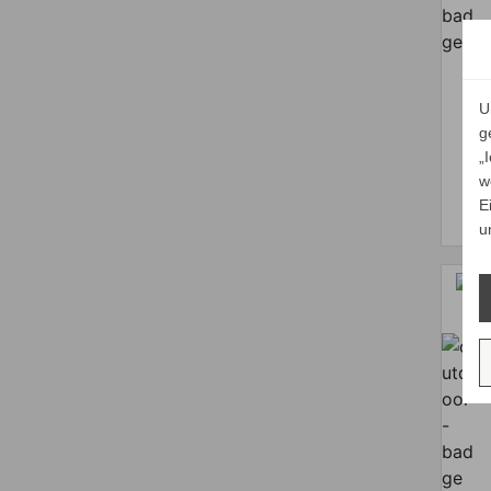
U
g
„
w
E
u
F