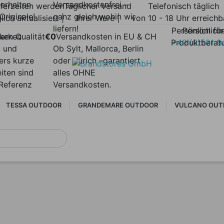
 erhalten
Versandkostenfrei –
eferzeiten werden
Täglicher Versand
Telefonisch täglich
Originale!
ganz gleich wohin wir
lich aktualisiert |
Ihrer Ware |
von 10 - 18 Uhr erreichb
liefern!
Persönlich für
Persönlich
arken
ken Qualität
€0
Versandkosten in EU & CH
Produktberat
+49 (0)521 9
t und
Ob Sylt, Mallorca, Berlin
ers kurze
oder Zürich –garantiert
eiten sind
alles OHNE
Referenz
Versandkosten.
TESSA OUTDOOR
GRANDEMARE OUTDOOR
VULCANO OUT