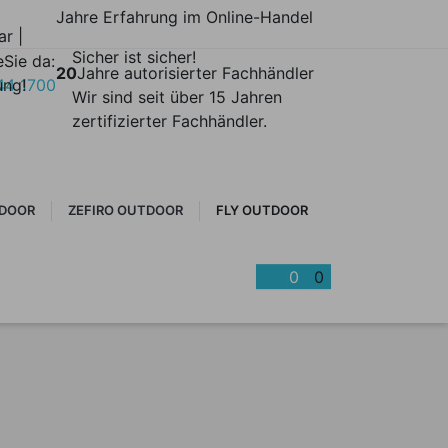
Jahre Erfahrung im Online-Handel
ar |
Sicher ist sicher!
 Sie da:
e
20
Jahre autorisierter Fachhändler
ung!
44 1700
Wir sind seit über 15 Jahren
zertifizierter Fachhändler.
DOOR
ZEFIRO OUTDOOR
FLY OUTDOOR
0
0