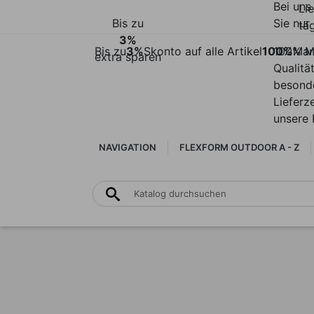
Bei uns
Li
Bis zu
Sie nur 
täg
3%
Bis zu
3%
Skonto auf alle Artikel
100%
100% M
Mar
extra sparen
Qualitä
besond
Lieferz
unsere 
NAVIGATION
FLEXFORM OUTDOOR A - Z