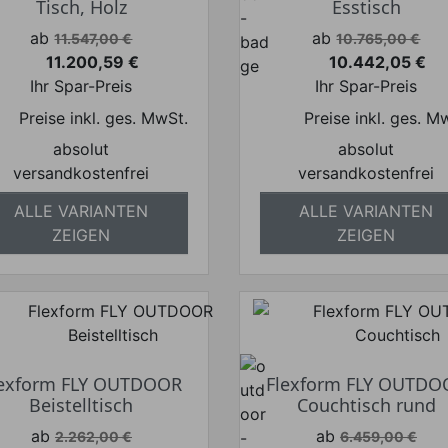
Tisch, Holz
Esstisch
Verkaufspreis
Verkaufspreis
ab
ab
11.547,00 €
10.765,00 €
11.200,59 €
10.442,05 €
Preis
Preis
Ihr Spar-Preis
Ihr Spar-Preis
Preise inkl. ges. MwSt.
Preise inkl. ges. M
absolut
absolut
versandkostenfrei
versandkostenfrei
ALLE VARIANTEN
ALLE VARIANTEN
ZEIGEN
ZEIGEN
lexform FLY OUTDOOR
Flexform FLY OUTDO
Beistelltisch
Couchtisch rund
Verkaufspreis
Verkaufspreis
ab
ab
2.262,00 €
6.459,00 €