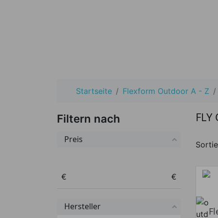
Startseite
Flexform Outdoor A - Z
FLY
Filtern nach
Preis
Sortie
Preis von
Preis bis
€
€
Hersteller
F