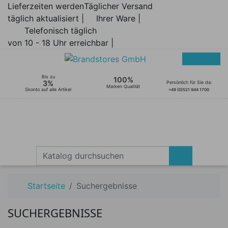
Lieferzeiten werden
Täglicher Versand
täglich aktualisiert |
Ihrer Ware |
Telefonisch täglich
von 10 - 18 Uhr erreichbar |
Bis zu
100%
3%
Persönlich für Sie da:
Marken Qualität
Skonto auf alle Artikel
+49 (0)521 944 1700
Startseite
Suchergebnisse
SUCHERGEBNISSE